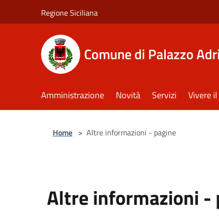
Salta al contenuto principale
Regione Siciliana
Comune di Palazzo Adr
Amministrazione
Novità
Servizi
Vivere 
Home
>
Altre informazioni - pagine
Altre informazioni -