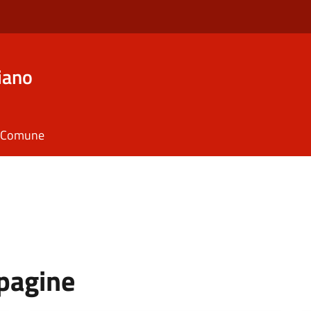
iano
il Comune
 pagine