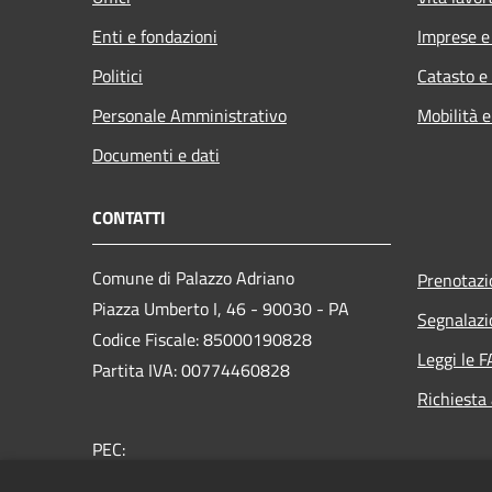
Enti e fondazioni
Imprese 
Politici
Catasto e
Personale Amministrativo
Mobilità e
Documenti e dati
CONTATTI
Comune di Palazzo Adriano
Prenotaz
Piazza Umberto I, 46 - 90030 - PA
Segnalazi
Codice Fiscale: 85000190828
Leggi le 
Partita IVA: 00774460828
Richiesta
PEC:
protocollo@pec.comune.palazzoadriano.pa.it