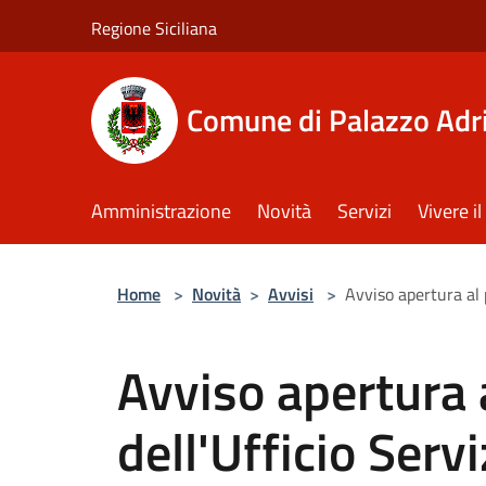
Salta al contenuto principale
Regione Siciliana
Comune di Palazzo Adr
Amministrazione
Novità
Servizi
Vivere 
Home
>
Novità
>
Avvisi
>
Avviso apertura al 
Avviso apertura 
dell'Ufficio Serv