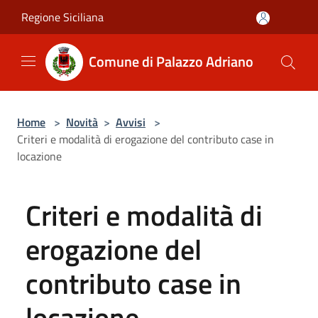
Salta al contenuto principale
Regione Siciliana
Comune di Palazzo Adriano
Home
>
Novità
>
Avvisi
>
Criteri e modalità di erogazione del contributo case in
locazione
Criteri e modalità di
erogazione del
contributo case in
locazione