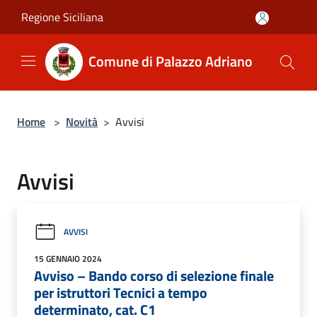
Salta al contenuto principale
Regione Siciliana
Comune di Palazzo Adriano
Home
>
Novità
>
Avvisi
Avvisi
AVVISI
15 GENNAIO 2024
Avviso – Bando corso di selezione finale
per istruttori Tecnici a tempo
determinato, cat. C1