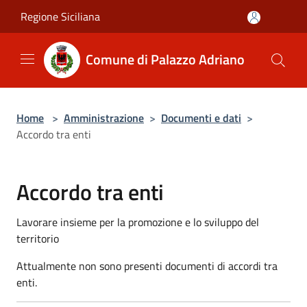
Salta al contenuto principale
Regione Siciliana
Comune di Palazzo Adriano
Home
>
Amministrazione
>
Documenti e dati
>
Accordo tra enti
Accordo tra enti
Lavorare insieme per la promozione e lo sviluppo del
territorio
Attualmente non sono presenti documenti di accordi tra
enti.