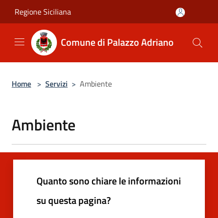
Salta al contenuto principale
Regione Siciliana
Comune di Palazzo Adriano
Home
>
Servizi
>
Ambiente
Ambiente
Quanto sono chiare le informazioni
su questa pagina?