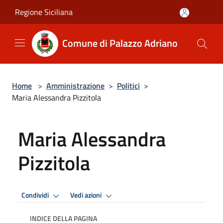
Salta al contenuto principale
Regione Siciliana
Comune di Palazzo Adriano
Home
>
Amministrazione
>
Politici
>
Maria Alessandra Pizzitola
Maria Alessandra
Pizzitola
Condividi
Vedi azioni
INDICE DELLA PAGINA