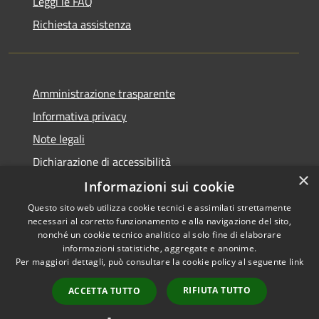
Leggi le FAQ
Richiesta assistenza
Amministrazione trasparente
Informativa privacy
Note legali
Dichiarazione di accessibilità
×
Informazioni sui cookie
Questo sito web utilizza cookie tecnici e assimilati strettamente
necessari al corretto funzionamento e alla navigazione del sito,
RSS
Copyright © 2026 • Comune di
nonché un cookie tecnico analitico al solo fine di elaborare
Accessibilità
informazioni statistiche, aggregate e anonime.
Palazzo Adriano • Powered by
Per maggiori dettagli, può consultare la cookie policy al seguente
link
Privacy
Municipium
Accesso
•
Cookie
redazione
RIFIUTA TUTTO
ACCETTA TUTTO
Mappa del sito