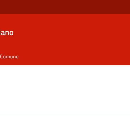
iano
il Comune