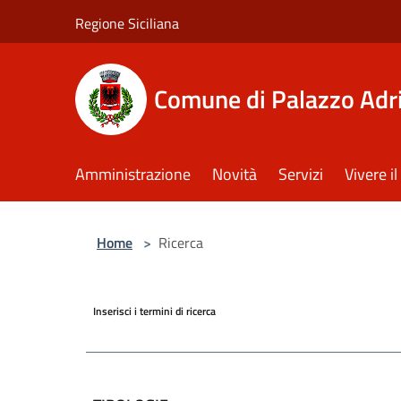
Salta al contenuto principale
Regione Siciliana
Comune di Palazzo Adr
Amministrazione
Novità
Servizi
Vivere 
Home
>
Ricerca
Inserisci i termini di ricerca