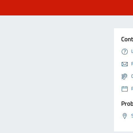
Cont
Prob