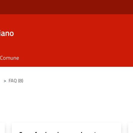
iano
il Comune
>
FAQ (8)