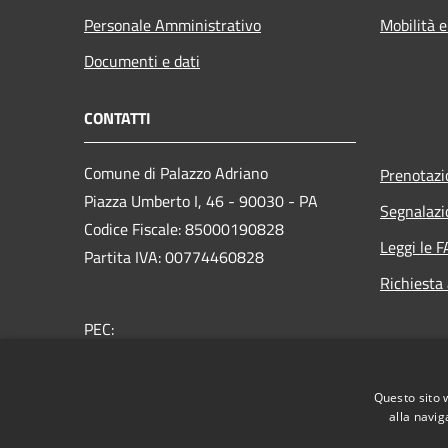
Personale Amministrativo
Mobilità e
Documenti e dati
CONTATTI
Comune di Palazzo Adriano
Prenotaz
Piazza Umberto I, 46 - 90030 - PA
Segnalazi
Codice Fiscale: 85000190828
Leggi le 
Partita IVA: 00774460828
Richiesta
PEC:
protocollo@pec.comune.palazzoadriano.pa.it
Centralino Unico: +39 091 8349901
Questo sito 
alla navig