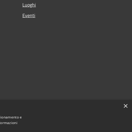
Luoghi
Eventi
×
nzionamento e
nformazioni