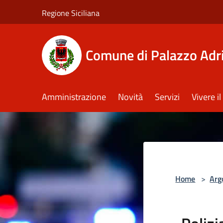
Salta al contenuto principale
Regione Siciliana
Comune di Palazzo Adr
Amministrazione
Novità
Servizi
Vivere 
Home
>
Arg