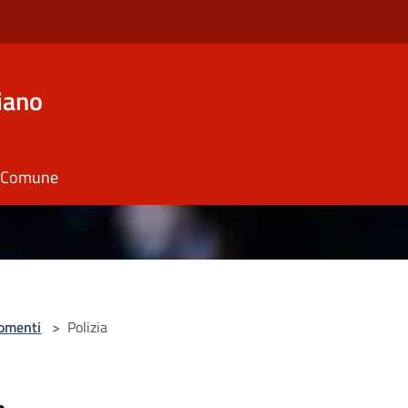
iano
il Comune
omenti
>
Polizia