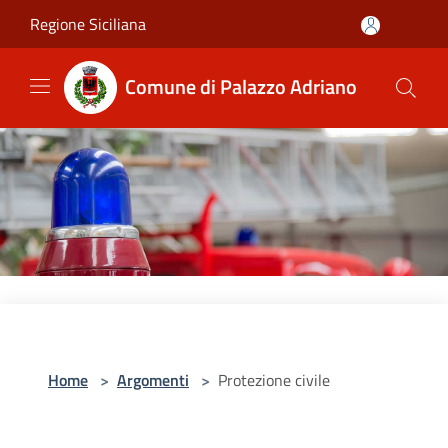
Salta al contenuto principale
Regione Siciliana
Comune di Palazzo Adriano
Home
>
Argomenti
>
Protezione civile