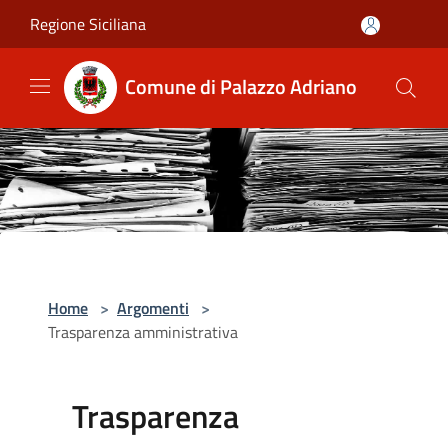
Salta al contenuto principale
Regione Siciliana
Comune di Palazzo Adriano
Home
>
Argomenti
>
Trasparenza amministrativa
Trasparenza