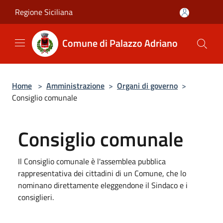
Salta al contenuto principale
Regione Siciliana
Comune di Palazzo Adriano
Home
>
Amministrazione
>
Organi di governo
>
Consiglio comunale
Consiglio comunale
Il Consiglio comunale è l'assemblea pubblica
rappresentativa dei cittadini di un Comune, che lo
nominano direttamente eleggendone il Sindaco e i
consiglieri.