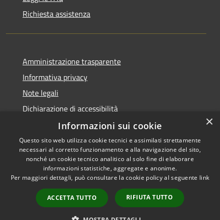
Richiesta assistenza
Amministrazione trasparente
Informativa privacy
Note legali
Dichiarazione di accessibilità
×
Informazioni sui cookie
Questo sito web utilizza cookie tecnici e assimilati strettamente
necessari al corretto funzionamento e alla navigazione del sito,
RSS
Copyright © 2026 • Comune di
nonché un cookie tecnico analitico al solo fine di elaborare
Accessibilità
informazioni statistiche, aggregate e anonime.
Palazzo Adriano • Powered by
Per maggiori dettagli, può consultare la cookie policy al seguente
link
Privacy
Municipium
Accesso
•
Cookie
redazione
RIFIUTA TUTTO
ACCETTA TUTTO
Mappa del sito
Portale dei dipendenti
MOSTRA DETTAGLI