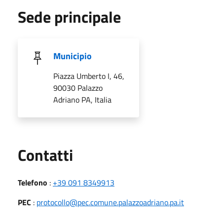
Sede principale
Municipio
Piazza Umberto I, 46,
90030 Palazzo
Adriano PA, Italia
Utili
Contatti
Telefono
:
+39 091 8349913
PEC
:
protocollo@pec.comune.palazzoadriano.pa.it