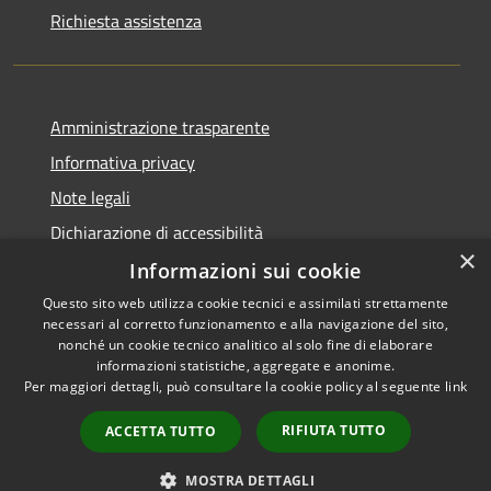
Richiesta assistenza
Amministrazione trasparente
Informativa privacy
Note legali
Dichiarazione di accessibilità
×
Informazioni sui cookie
Questo sito web utilizza cookie tecnici e assimilati strettamente
necessari al corretto funzionamento e alla navigazione del sito,
RSS
Copyright © 2026 • Comune di
nonché un cookie tecnico analitico al solo fine di elaborare
Accessibilità
informazioni statistiche, aggregate e anonime.
Palazzo Adriano • Powered by
Per maggiori dettagli, può consultare la cookie policy al seguente
link
Privacy
Municipium
Accesso
•
Cookie
redazione
RIFIUTA TUTTO
ACCETTA TUTTO
Mappa del sito
Portale dei dipendenti
MOSTRA DETTAGLI