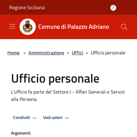
Salta al contenuto principale
Regione Siciliana
Comune di Palazzo Adriano
Home
>
Amministrazione
>
Uffici
>
Ufficio personale
Ufficio personale
L'ufficio fa parte del Settore I - Affari Generali e Servizi
alla Persona.
Condividi
Vedi azioni
Argomenti: