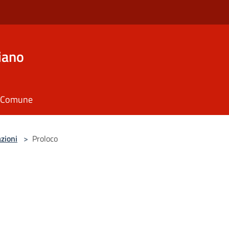
iano
il Comune
zioni
>
Proloco