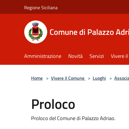
Salta al contenuto principale
Regione Siciliana
Comune di Palazzo Adr
Amministrazione
Novità
Servizi
Vivere 
Home
>
Vivere il Comune
>
Luoghi
>
Associa
Proloco
Proloco del Comune di Palazzo Adriao.