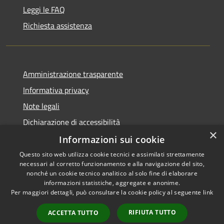
Leggi le FAQ
Richiesta assistenza
Amministrazione trasparente
Informativa privacy
Note legali
Dichiarazione di accessibilità
×
Informazioni sui cookie
Questo sito web utilizza cookie tecnici e assimilati strettamente
necessari al corretto funzionamento e alla navigazione del sito,
RSS
Copyright © 2026 • Comune di
nonché un cookie tecnico analitico al solo fine di elaborare
Accessibilità
informazioni statistiche, aggregate e anonime.
Palazzo Adriano • Powered by
Per maggiori dettagli, può consultare la cookie policy al seguente
link
Privacy
Municipium
Accesso
•
Cookie
redazione
RIFIUTA TUTTO
ACCETTA TUTTO
Mappa del sito