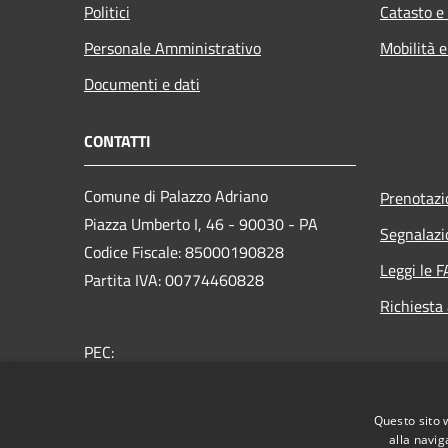
Politici
Catasto e
Personale Amministrativo
Mobilità e
Documenti e dati
CONTATTI
Comune di Palazzo Adriano
Prenotaz
Piazza Umberto I, 46 - 90030 - PA
Segnalazi
Codice Fiscale: 85000190828
Leggi le 
Partita IVA: 00774460828
Richiesta
PEC:
protocollo@pec.comune.palazzoadriano.pa.it
Centralino Unico: +39 091 8349901
Questo sito 
alla navig