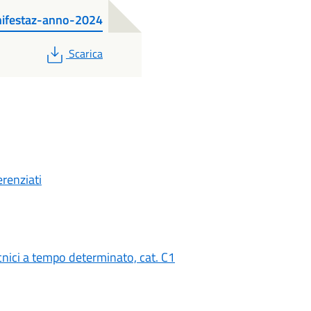
nifestaz-anno-2024
PDF
Scarica
renziati
ecnici a tempo determinato, cat. C1