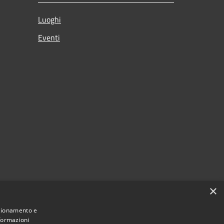
Luoghi
Eventi
×
nzionamento e
nformazioni