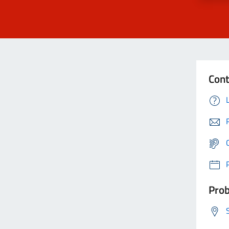
Cont
Prob