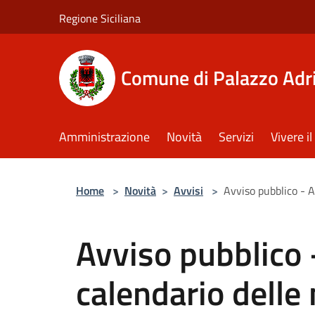
Salta al contenuto principale
Regione Siciliana
Comune di Palazzo Adr
Amministrazione
Novità
Servizi
Vivere 
Home
>
Novità
>
Avvisi
>
Avviso pubblico - 
Avviso pubblico
calendario delle