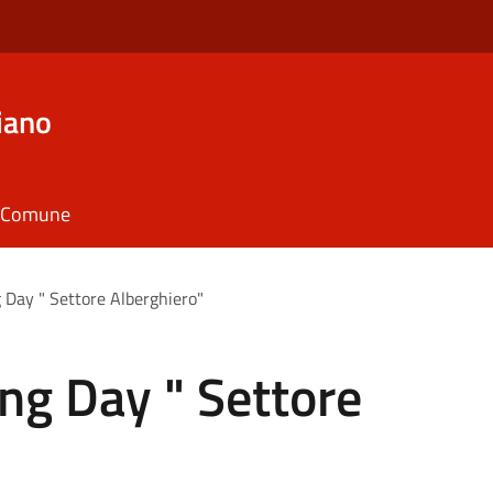
iano
il Comune
g Day " Settore Alberghiero"
ing Day " Settore