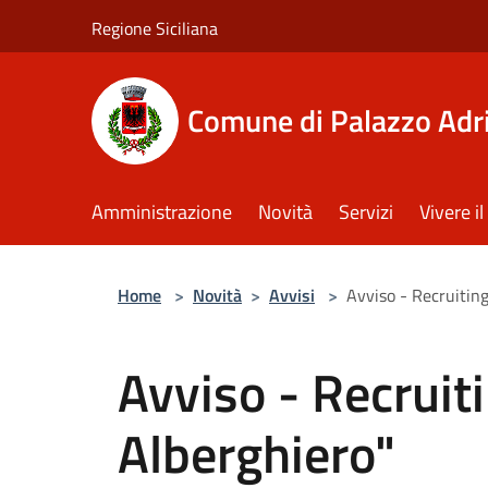
Salta al contenuto principale
Regione Siciliana
Comune di Palazzo Adr
Amministrazione
Novità
Servizi
Vivere 
Home
>
Novità
>
Avvisi
>
Avviso - Recruitin
Avviso - Recruit
Alberghiero"